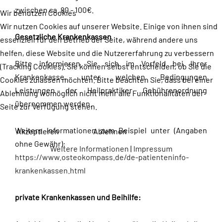
zwischen ca. 80 - 100€.
Wir benutzen Cookies
Wir nutzen Cookies auf unserer Website. Einige von ihnen sind
Gesetzliche Krankenkassen
essenziell für den Betrieb der Seite, während andere uns
helfen, diese Website und die Nutzererfahrung zu verbessern
Bitte informieren Sie sich im Vorfeld bei Ihrer
(Tracking Cookies). Sie können selbst entscheiden, ob Sie die
Krankenkasse, unter welchen Bedingungen
Cookies zulassen möchten. Bitte beachten Sie, dass bei einer
Leistungen der Heilpraktiker Gebührenordnung
Ablehnung womöglich nicht mehr alle Funktionalitäten der
übernommen werden.
Seite zur Verfügung stehen.
Weitere Informationen zum Beispiel unter (Angaben
Akzeptieren
Ablehnen
ohne Gewähr):
Weitere Informationen
|
Impressum
https://www.osteokompass.de/de-patienteninfo-
krankenkassen.html
private Krankenkassen und Beihilfe: