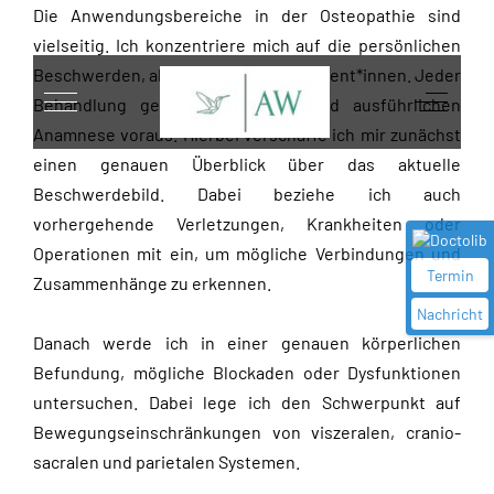
Die Anwendungsbereiche in der Osteopathie sind
vielseitig. Ich konzentriere mich auf die persönlichen
Beschwerden, aber auch Ziele der Patient*innen. Jeder
Mobile Menu Toggle
Off-Can
Behandlung geht eine genaue und ausführlichen
Anamnese voraus. Hierbei verschaffe ich mir zunächst
einen genauen Überblick über das aktuelle
Beschwerdebild. Dabei beziehe ich auch
vorhergehende Verletzungen, Krankheiten oder
Operationen mit ein, um mögliche Verbindungen und
Termin
Zusammenhänge zu erkennen.
Nachricht
Danach werde ich in einer genauen körperlichen
Befundung, mögliche Blockaden oder Dysfunktionen
untersuchen. Dabei lege ich den Schwerpunkt auf
Bewegungseinschränkungen von viszeralen, cranio-
sacralen und parietalen Systemen.