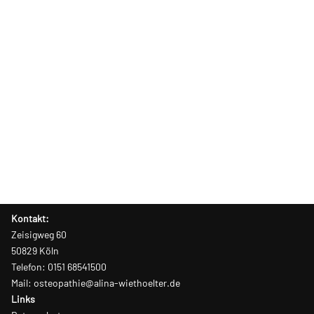
Kontakt:
Zeisigweg 60
50829 Köln
Telefon: 0151 68541500
Mail: osteopathie@alina-wiethoelter.de
Links